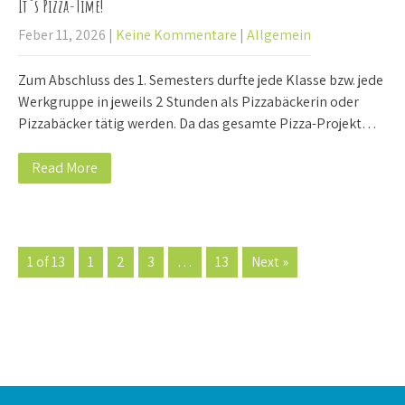
It`s Pizza-Time!
Feber 11, 2026
|
Keine Kommentare
|
Allgemein
Zum Abschluss des 1. Semesters durfte jede Klasse bzw. jede
Werkgruppe in jeweils 2 Stunden als Pizzabäckerin oder
Pizzabäcker tätig werden. Da das gesamte Pizza-Projekt…
Read More
1 of 13
1
2
3
…
13
Next »