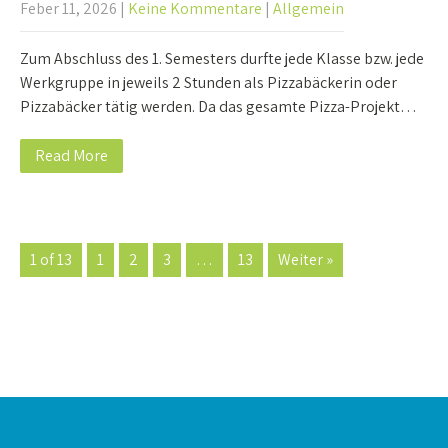
Feber 11, 2026
|
Keine Kommentare
|
Allgemein
Zum Abschluss des 1. Semesters durfte jede Klasse bzw. jede
Werkgruppe in jeweils 2 Stunden als Pizzabäckerin oder
Pizzabäcker tätig werden. Da das gesamte Pizza-Projekt…
Read More
1 of 13
1
2
3
…
13
Weiter »