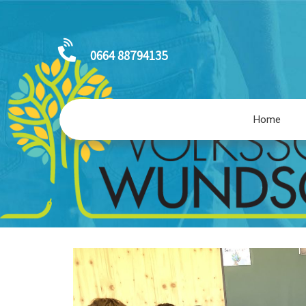
0664 88794135
Home