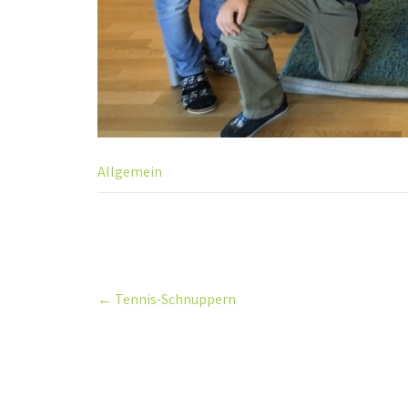
Allgemein
Post
←
Tennis-Schnuppern
navigation