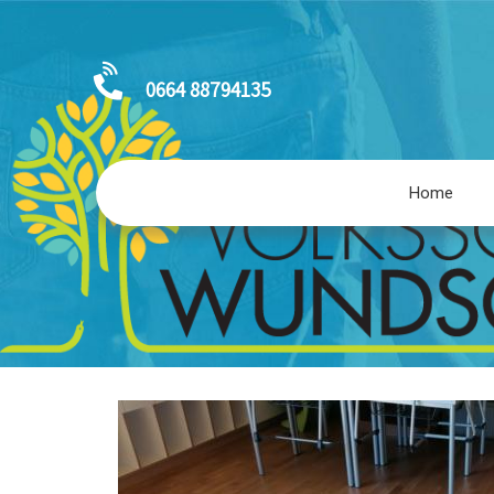
0664 88794135
Home