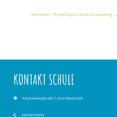
Abenteuer – Projekttage in Deutschlandsberg
KONTAKT SCHULE
Kalvarienbergstraße 7, 8142 Wundschuh
06648570499