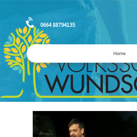
0664 88794135
Home