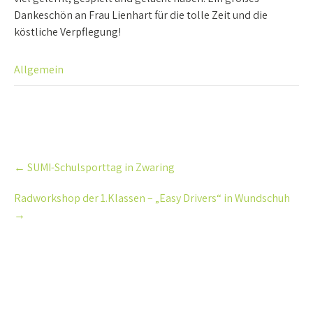
Dankeschön an Frau
Lienhart für die tolle Zeit und die
köstliche Verpflegung!
Allgemein
Post
←
SUMI-Schulsporttag in Zwaring
navigation
Radworkshop der 1.Klassen – „Easy Drivers“ in Wundschuh
→