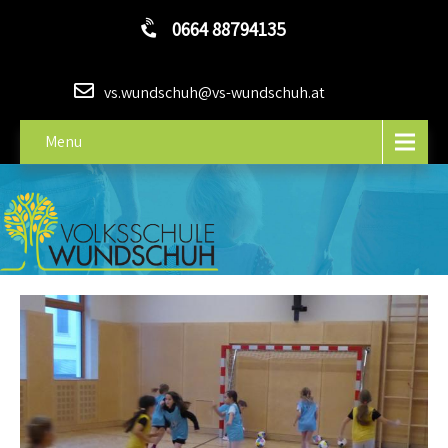
0664 88794135
vs.wundschuh@vs-wundschuh.at
Menu