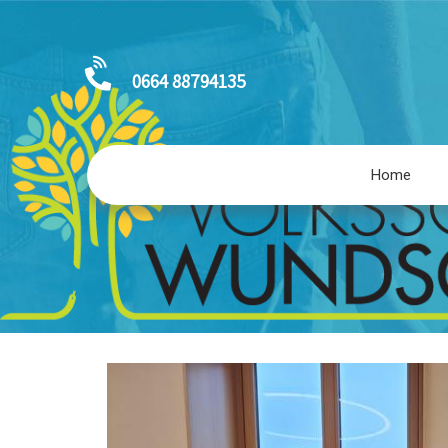
0664 88794135
Home