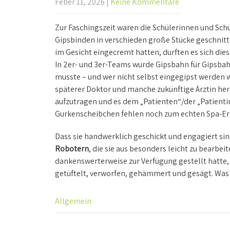
Feber 11, 2026
|
Keine Kommentare
Zur Faschingszeit waren die Schülerinnen und Schü
Gipsbinden in verschieden große Stücke geschnitt
im Gesicht eingecremt hatten, durften es sich d
In 2er- und 3er-Teams wurde Gipsbahn für Gipsba
musste – und wer nicht selbst eingegipst werden wo
späterer Doktor und manche zukünftige Ärztin her
aufzutragen und es dem „Patienten“/der „Patient
Gurkenscheibchen fehlen noch zum echten Spa-Erl
Dass sie handwerklich geschickt und engagiert sind
Robotern
, die sie aus besonders leicht zu bearbe
dankenswerterweise zur Verfügung gestellt hatte,
getüftelt, verworfen, gehämmert und gesägt. Was 
Allgemein