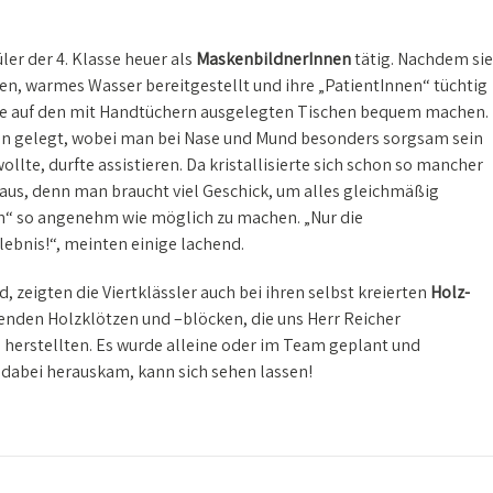
ler der 4. Klasse heuer als
MaskenbildnerInnen
tätig. Nachdem sie
en, warmes Wasser bereitgestellt und ihre „PatientInnen“ tüchtig
iese auf den mit Handtüchern ausgelegten Tischen bequem machen.
hn gelegt, wobei man bei Nase und Mund besonders sorgsam sein
llte, durfte assistieren. Da kristallisierte sich schon so mancher
aus, denn man braucht viel Geschick, um alles gleichmäßig
in“ so angenehm wie möglich zu machen. „Nur die
ebnis!“, meinten einige lachend.
, zeigten die Viertklässler auch bei ihren selbst kreierten
Holz-
itenden Holzklötzen und –blöcken, die uns Herr Reicher
 herstellten. Es wurde alleine oder im Team geplant und
dabei herauskam, kann sich sehen lassen!