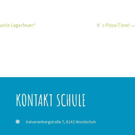
uelle Lagerfeuer“
It`s Pizza-Time!
KONTAKT SCHULE
Kalvarienbergstraße 7, 8142 Wundschuh