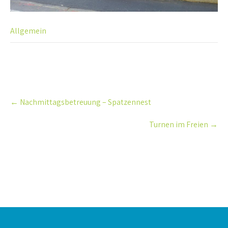
Allgemein
Post
←
Nachmittagsbetreuung – Spatzennest
navigation
Turnen im Freien
→