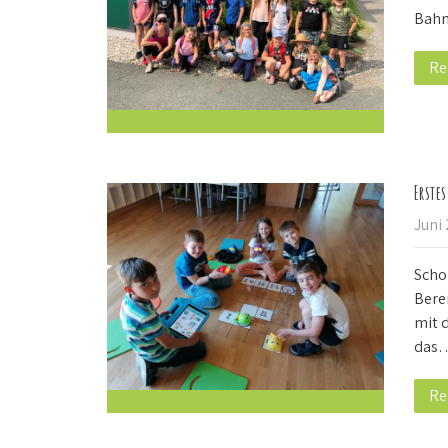
Bahn
Re
Erste
Juni
Scho
Bere
mit 
das
Re