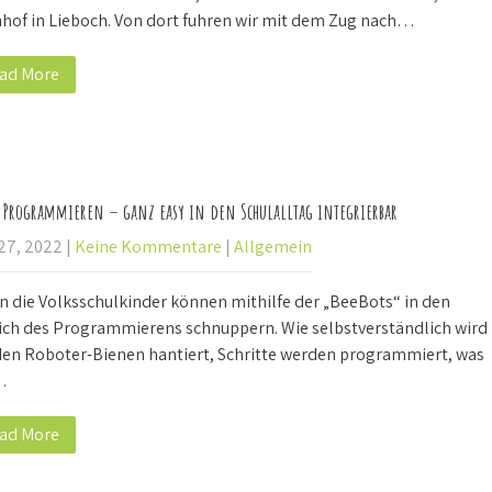
hof in Lieboch. Von dort fuhren wir mit dem Zug nach…
ad More
s Programmieren – ganz easy in den Schulalltag integrierbar
 27, 2022
|
Keine Kommentare
|
Allgemein
n die Volksschulkinder können mithilfe der „BeeBots“ in den
ich des Programmierens schnuppern. Wie selbstverständlich wird
den Roboter-Bienen hantiert, Schritte werden programmiert, was
…
ad More