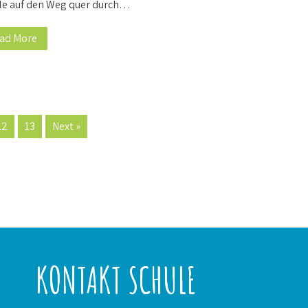
le auf den Weg quer durch…
ad More
12
13
Next »
KONTAKT SCHULE