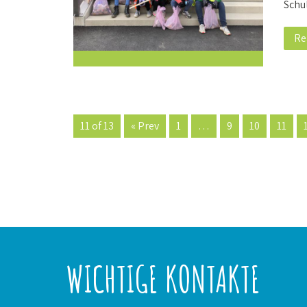
Schu
Re
11 of 13
« Prev
1
…
9
10
11
WICHTIGE KONTAKTE