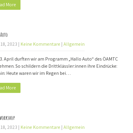
ad More
 Auto
 18, 2023
|
Keine Kommentare
|
Allgemein
3. April durften wir am Programm „Hallo Auto“ des ÖAMTC
ehmen. So schildern die Drittklässler:innen ihre Eindrücke:
in: Heute waren wir im Regen bei…
ad More
workshop
 18, 2023
|
Keine Kommentare
|
Allgemein