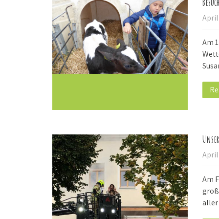
Besuc
April
Am 1
Wette
Susa
Re
Unser
April
Am F
groß
alle