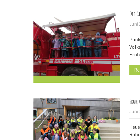
Die G
Juni
Pünkt
Volk
Ernt
Re
Frühj
Juni
Heue
Rahm