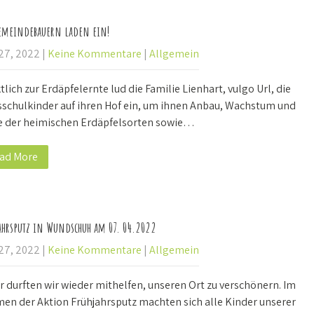
emeindebauern laden ein!
 27, 2022
|
Keine Kommentare
|
Allgemein
lich zur Erdäpfelernte lud die Familie Lienhart, vulgo Url, die
sschulkinder auf ihren Hof ein, um ihnen Anbau, Wachstum und
e der heimischen Erdäpfelsorten sowie…
ad More
ahrsputz in Wundschuh am 07. 04.2022
 27, 2022
|
Keine Kommentare
|
Allgemein
r durften wir wieder mithelfen, unseren Ort zu verschönern. Im
en der Aktion Frühjahrsputz machten sich alle Kinder unserer