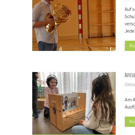
Auf 
Schu
vers
Jede
Re
Ausfl
Okto
Am 4.
Ausf
Re