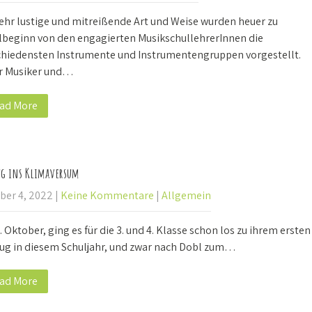
sehr lustige und mitreißende Art und Weise wurden heuer zu
lbeginn von den engagierten MusikschullehrerInnen die
chiedensten Instrumente und Instrumentengruppen vorgestellt.
r Musiker und…
ad More
ug ins Klimaversum
ber 4, 2022
|
Keine Kommentare
|
Allgemein
 Oktober, ging es für die 3. und 4. Klasse schon los zu ihrem ersten
lug in diesem Schuljahr, und zwar nach Dobl zum…
ad More