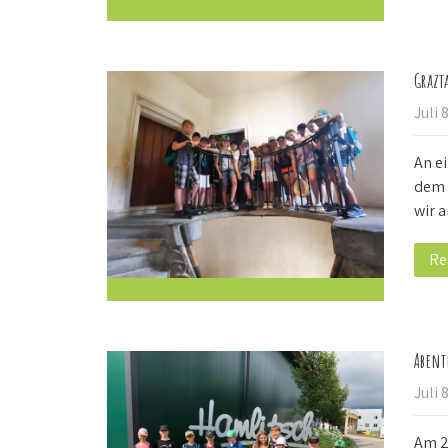
Grazt
Juli 
An e
dem 
wir 
Re
Abent
Juli 
Am 22