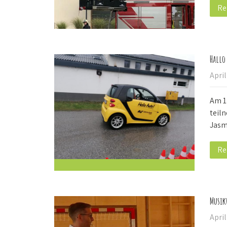
Re
Hallo
April
Am 1
teiln
Jasm
Re
Musik
April